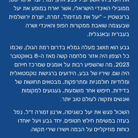
ממובילי האינדי הישראלי, אשר יארח במופע את יעל
ברונשטיין – "יעל את מגזימה", זמרת, יוצרת ירושלמית
שבעצמה שואבת ממקורות הפופ והאינדי ושרה
בעברית ובאנגלית.
גבע הוא תושב מעלה גמלא בדרום רמת הגולן, שכמו
כל הצפון היה אזור מלחמה קשה מאז ה-8 באוקטובר
2023, מה שהשפיע רבות על אומנים שמרכז חייהם
היה שם. שיריו של גבע, הידועים ברגישות טקסטואלית
ומלודיות חולמניות ומתרפקות, מבטאים תחושות של
בדידות, חיפוש אחר משמעות, געגועים למקומות
ואנשים ותקווה לעולם טוב יותר.
השכול פגש את יעל כשגיסה, ארנון זמורה ז״ל, נפל
בעזה במשימת חילוץ חטופים. יחד גבע ויעל יאחדו
כוחות מוזיקליים על הבמה וישירו שירי תקווה.