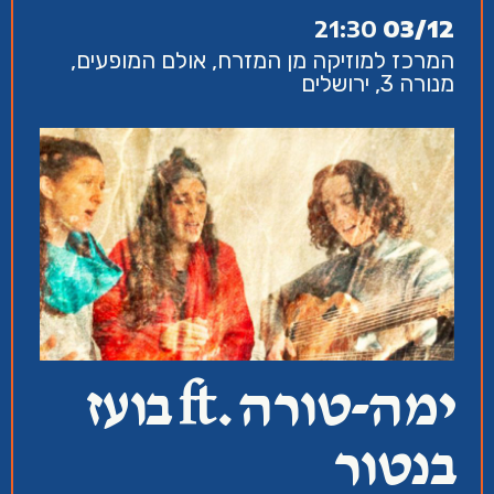
21:30
03/12
המרכז למוזיקה מן המזרח, אולם המופעים,
מנורה 3, ירושלים
ימה-טורה .ft בועז
בנטור