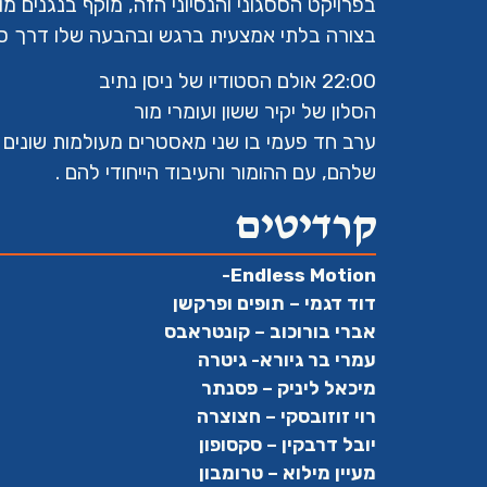
בפרויקט הססגוני והנסיוני הזה, מוקף בנגנים מופ
בצורה בלתי אמצעית ברגש ובהבעה שלו דרך סא
22:00 אולם הסטודיו של ניסן נתיב
הסלון של יקיר ששון ועומרי מור
ערב חד פעמי בו שני מאסטרים מעולמות שונים 
שלהם, עם ההומור והעיבוד הייחודי להם .
קרדיטים
Endless Motion-
דוד דגמי – תופים ופרקשן
אברי בורוכוב – קונטראבס
עמרי בר גיורא- גיטרה
מיכאל ליניק – פסנתר
רוי זוזובסקי – חצוצרה
יובל דרבקין – סקסופון
מעיין מילוא – טרומבון