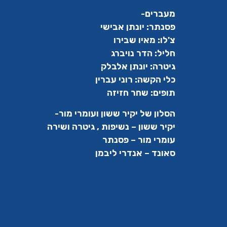
מעברים-
פסנתר: יונתן אבישי
צ'לו: מאיו שבירו
חליל: הדר נויברג
גיטרה: יונתן אלבלק
כלי הקשה: רוני עברין
תופים: שחר חזיזה
הסלון של יקיר ששון ועומרי מור-
יקיר ששון – נשיפות , גיטרה ושירה
עומרי מור – פסנתר
סאונד – אנדרי ליבמן