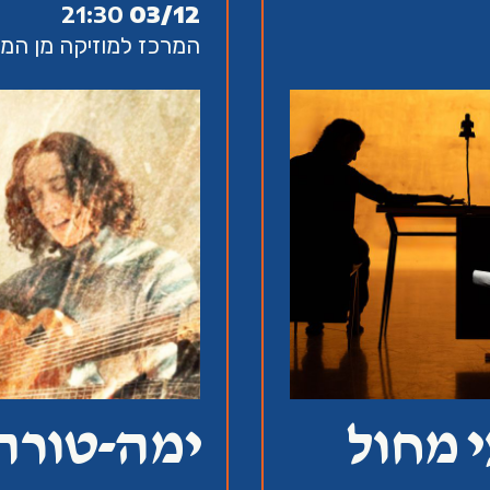
21:30
03/12
המרכז למוזיקה מן המזרח, א
C מופעי מחול
ימה-טורה .ft בועז בנ