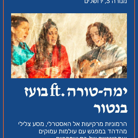
מנורה 3, ירושלים
ימה-טורה .ft בועז
בנטור
הרמוניות מרקיעות אל האסטרלי, מסע צלילי
מהדהד במפגש עם עולמות עמוקים